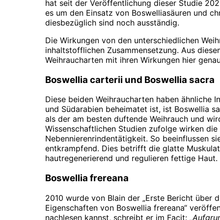
hat seit der Veröffentlichung dieser Studie 202
es um den Einsatz von Boswelliasäuren und ch
diesbezüglich sind noch ausständig.
Die Wirkungen von den unterschiedlichen Weihr
inhaltstofflichen Zusammensetzung. Aus diese
Weihraucharten mit ihren Wirkungen hier genau
Boswellia carterii und Boswellia sacra
Diese beiden Weihraucharten haben ähnliche Inh
und Südarabien beheimatet ist, ist Boswellia s
als der am besten duftende Weihrauch und wird
Wissenschaftlichen Studien zufolge wirken die
Nebennierenrindentätigkeit. So beeinflussen s
entkrampfend. Dies betrifft die glatte Muskul
hautregenerierend und regulieren fettige Haut.
Boswellia frereana
2010 wurde von Blain der „Erste Bericht übe
Eigenschaften von Boswellia frereana“ veröffen
nachlesen kannst, schreibt er im Facit:
„Aufgrun